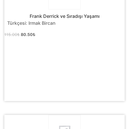
Frank Derrick ve Sıradışı Yaşamı
Türkçesi: Irmak Bircan
Orijinal
Şu
115.00
₺
80.50
₺
fiyat:
andaki
115.00₺.
fiyat:
80.50₺.