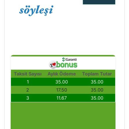
Taksit Sayısı
Aylık Ödeme
Toplam Tutar
1
35.00
35.00
2
17.50
35.00
3
11.67
35.00