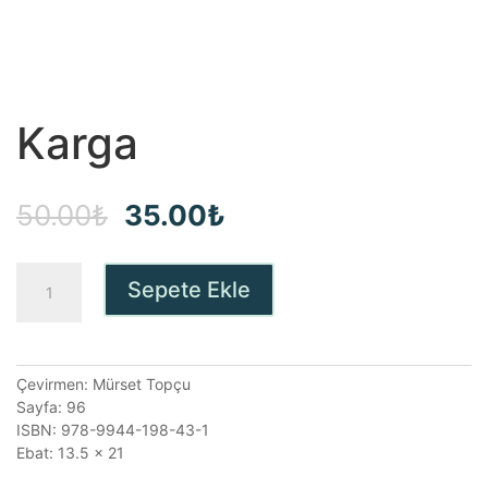
Karga
Orijinal
Şu
50.00
₺
35.00
₺
fiyat:
andaki
Karga
Sepete Ekle
50.00₺.
fiyat:
adet
35.00₺.
Çevirmen: Mürset Topçu
Sayfa: 96
ISBN: 978-9944-198-43-1
Ebat: 13.5 x 21