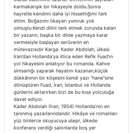
karmakarışık bir hikayeyle doldu.Sonra
hayretle kendimi daha iyi hissettiğimi fark
ettim. Boğazımı tıkayan yumruk yok
olmuştu.Kendi dilini terk etmek zorunda kalan
bir yazarın, başka bir dilde yazmaya karar
vermesiyle başlayan serüvenin en
mütevazısıdır Karga. Kader Abdolah, ülkesi
İran’dan Hollanda’ya iltica eden Refik Fuad’ın
yol hikayesini anlatıyor bu romanda. Kahve
simsarlığı yaparak hayatını kazanan,küçük
dükkânının bir köşesini kendi yazı “hane”sine
dönüştüren Fuad, İran, İstanbul ve Hollanda
günlerini aktarırken bizi de bu kısa yolculuğa
davet ediyor.
Kader Abdolah (İran, 1954) Hollanda’nın en
tanınmış yazarlarındandır. Hikâye ve romanları
yüz binlerce okuyucuya ulaşır, ülkede
konferans verdiği salonlarda boş yer