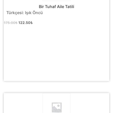
Bir Tuhaf Aile Tatili
Türkçesi: Işık Öncü
Orijinal
Şu
175.00
₺
122.50
₺
fiyat:
andaki
175.00₺.
fiyat:
122.50₺.