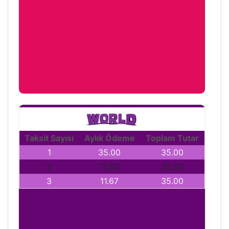
Taksit Sayısı
Aylık Ödeme
Toplam Tutar
1
35.00
35.00
2
17.50
35.00
3
11.67
35.00