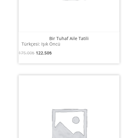
Bir Tuhaf Aile Tatili
Türkçesi: Işık Öncü
Orijinal
Şu
175.00
₺
122.50
₺
fiyat:
andaki
175.00₺.
fiyat:
122.50₺.