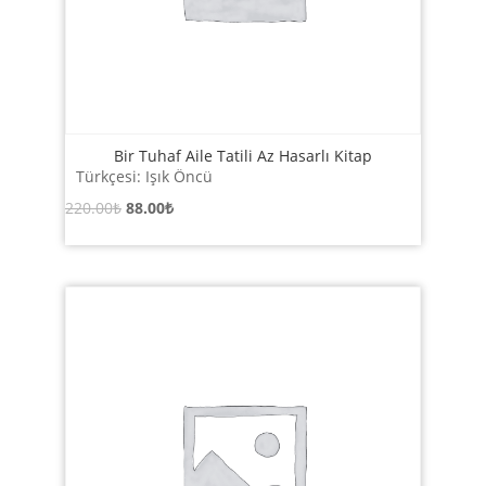
Bir Tuhaf Aile Tatili Az Hasarlı Kitap
Türkçesi: Işık Öncü
Orijinal
Şu
220.00
₺
88.00
₺
fiyat:
andaki
220.00₺.
fiyat:
88.00₺.