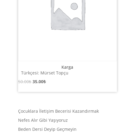
Karga
Türkçesi: Mürset Topçu
Orijinal
Şu
50.00
₺
35.00
₺
fiyat:
andaki
50.00₺.
fiyat:
35.00₺.
Çocuklara İletişim Becerisi Kazandırmak
Nefes Alır Gibi Yaşıyoruz
Beden Dersi Deyip Geçmeyin