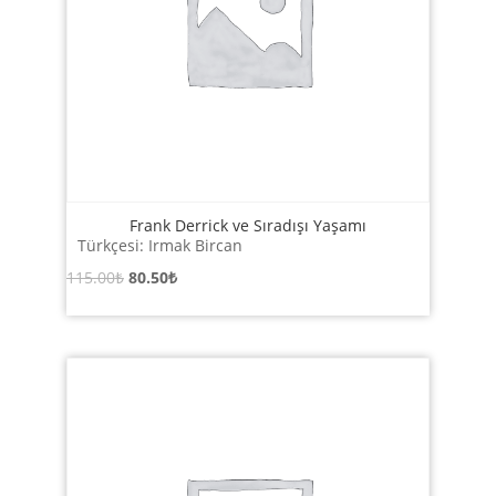
Frank Derrick ve Sıradışı Yaşamı
Türkçesi: Irmak Bircan
Orijinal
Şu
115.00
₺
80.50
₺
fiyat:
andaki
115.00₺.
fiyat:
80.50₺.