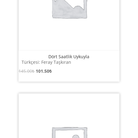
Dört Saatlik Uykuyla
Türkçesi: Feray Taşkıran
Orijinal
Şu
145.00
₺
101.50
₺
fiyat:
andaki
145.00₺.
fiyat:
101.50₺.