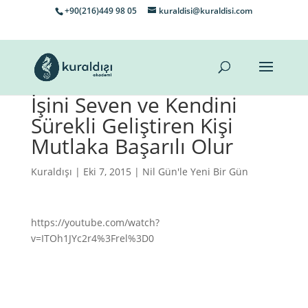
+90(216)449 98 05
kuraldisi@kuraldisi.com
İşini Seven ve Kendini
Sürekli Geliştiren Kişi
Mutlaka Başarılı Olur
Kuraldışı
| Eki 7, 2015 |
Nil Gün'le Yeni Bir Gün
https://youtube.com/watch?
v=ITOh1JYc2r4%3Frel%3D0