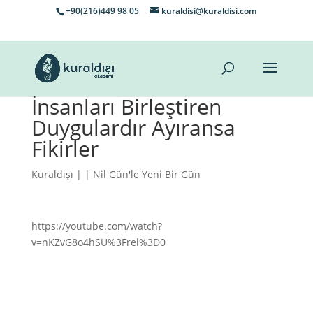
+90(216)449 98 05
kuraldisi@kuraldisi.com
İnsanları Birleştiren
Duygulardır Ayıransa
Fikirler
Kuraldışı
| |
Nil Gün'le Yeni Bir Gün
https://youtube.com/watch?
v=nKZvG8o4hSU%3Frel%3D0