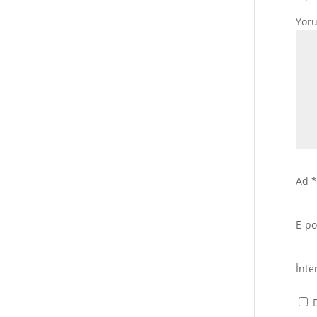
Yor
Ad
*
E-p
İnte