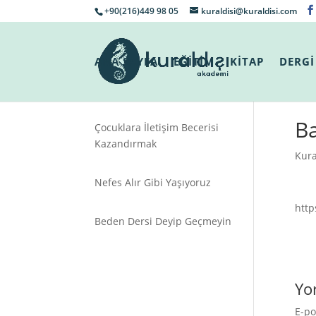
+90(216)449 98 05
kuraldisi@kuraldisi.com
ANA SAYFA
EĞİTİM
KİTAP
DERGİ
Ba
Çocuklara İletişim Becerisi
Kazandırmak
Kura
Nefes Alır Gibi Yaşıyoruz
htt
Beden Dersi Deyip Geçmeyin
Yo
E-po