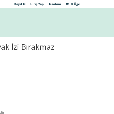
Kayıt Ol
Giriş Yap
Hesabım
0 Öge
ak İzi Bırakmaz
dir