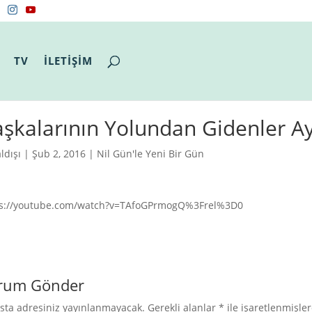
TV
İLETİŞİM
şkalarının Yolundan Gidenler Ay
ldışı
| Şub 2, 2016 |
Nil Gün'le Yeni Bir Gün
ps://youtube.com/watch?v=TAfoGPrmogQ%3Frel%3D0
rum Gönder
sta adresiniz yayınlanmayacak.
Gerekli alanlar
*
ile işaretlenmişler