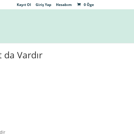
Kayıt Ol
Giriş Yap
Hesabım
0 Öge
 da Vardır
dir