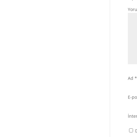
Yor
Ad
*
E-p
İnte