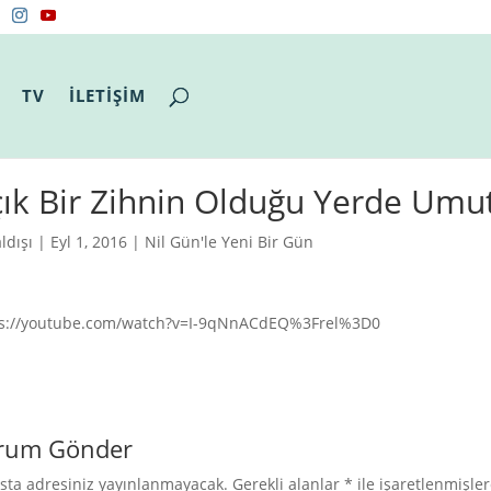
TV
İLETİŞİM
ık Bir Zihnin Olduğu Yerde Umut
ldışı
| Eyl 1, 2016 |
Nil Gün'le Yeni Bir Gün
ps://youtube.com/watch?v=I-9qNnACdEQ%3Frel%3D0
rum Gönder
sta adresiniz yayınlanmayacak.
Gerekli alanlar
*
ile işaretlenmişler