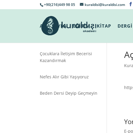
+90(216)449 98 05
kuraldisi@kuraldisi.com
ANA SAYFA
EĞİTİM
KİTAP
DERGİ
Aç
Çocuklara İletişim Becerisi
Kazandırmak
Kura
Nefes Alır Gibi Yaşıyoruz
htt
Beden Dersi Deyip Geçmeyin
Yo
E-po