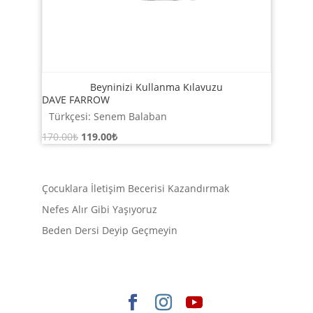
Beyninizi Kullanma Kılavuzu
DAVE FARROW
Türkçesi: Senem Balaban
Orijinal
Şu
170.00
₺
119.00
₺
fiyat:
andaki
170.00₺.
fiyat:
119.00₺.
Çocuklara İletişim Becerisi Kazandırmak
Nefes Alır Gibi Yaşıyoruz
Beden Dersi Deyip Geçmeyin