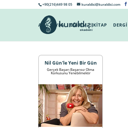
+90(216)449 98 05
kuraldisi@kuraldisi.com
ANA SAYFA
EĞİTİM
KİTAP
DERGİ
Nil Gün'le Yeni Bir Gün
Gerçek Başarı Başarısız Olma
Korkusunu Yenebilmektir