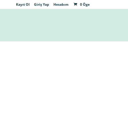
Kayıt Ol
Giriş Yap
Hesabım
0 Öge