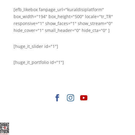
[efb_likebox fanpage_url="kuraldisiplatform"
box_width="194" box_height="500" locale="tr_TR"
responsive="1" show_faces="1" show_stream="0"
hide_cover="1" small_header="0" hide_cta="0" ]
[huge_it_slider id="1"]
[huge_it_portfolio id="1"]
Elegant Themes
tarafından tasarlandı. |
WordPress
gururla sunar.